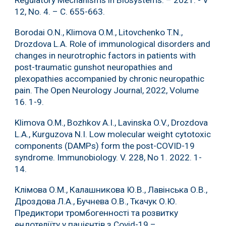
12, No. 4. – С. 655-663.
Borodai O.N., Klimova O.M., Litovchenko T.N.,
Drozdova L.A. Role of immunological disorders and
changes in neurotrophic factors in patients with
post-traumatic gunshot neuropathies and
plexopathies accompanied by chronic neuropathic
pain. The Open Neurology Journal, 2022, Volume
16. 1-9.
Klimova O.M., Bozhkov A.I., Lavinska O.V., Drozdova
L.A., Kurguzova N.I. Low molecular weight cytotoxic
components (DAMPs) form the post-COVID-19
syndrome. Immunobiology. V. 228, No 1. 2022. 1-
14.
Клімова О.М., Калашникова Ю.В., Лавінська О.В.,
Дроздова Л.А., Бучнева О.В., Ткачук О.Ю.
Предиктори тромбогенності та розвитку
ендотеліїту у пацієнтів з Сovid-19 –