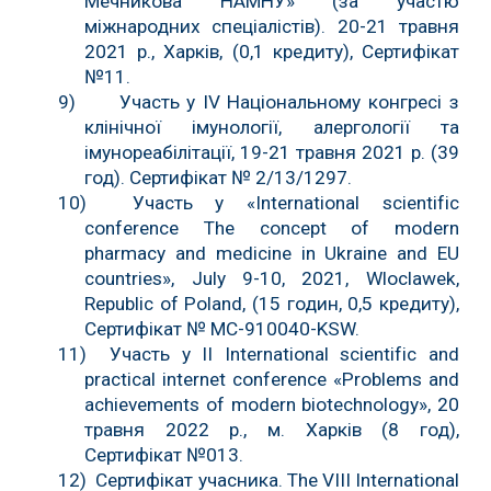
Мечникова НАМНУ» (за участю
міжнародних спеціалістів). 20-21 травня
2021 р., Харків, (0,1 кредиту), Сертифікат
№11.
9) Участь у IV Національному конгресі з
клінічної імунології, алергології та
імунореабілітації, 19-21 травня 2021 р. (39
год). Сертифікат № 2/13/1297.
10) Участь у «International scientific
conference The concept of modern
pharmacy and medicine in Ukraine and EU
countries», July 9-10, 2021, Wloclawek,
Republic of Poland, (15 годин, 0,5 кредиту),
Сертифікат № МС-910040-KSW.
11) Участь у ІІ International scientific and
practical internet conference «Problems and
achievements of modern biotechnology», 20
травня 2022 р., м. Харків (8 год),
Сертифікат №013.
12) Сертифікат учасника. The VIII International