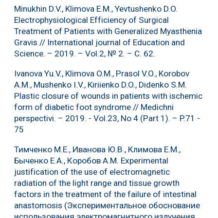
Minukhin D.V., Klimova E.M., Yevtushenko D.O.
Electrophysiological Efficiency of Surgical
Treatment of Patients with Generalized Myasthenia
Gravis // International journal of Education and
Science. – 2019. – Vol.2, № 2. – С. 62.
Ivanova Yu.V., Klimova O.M., Prasol V.O., Korobov
A.M., Mushenko I.V., Kiriienko D.O., Didenko S.M.
Plastic closure of wounds in patients with ischemic
form of diabetic foot syndrome // Medichni
perspectivi. – 2019. - Vol.23, No 4 (Part 1). – P.71 -
75
Тимченко М.Е., Иванова Ю.В., Климова Е.М.,
Быченко Е.А., Коробов А.М. Experimental
justification of the use of electromagnetic
radiation of the light range and tissue growth
factors in the treatment of the failure of intestinal
anastomosis (Экспериментальное обоснование
использования электромагнитного излучения