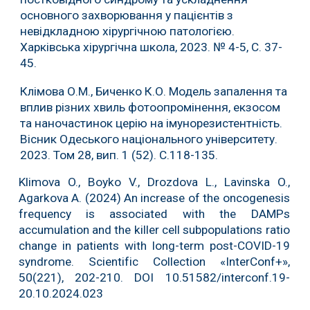
основного захворювання у пацієнтів з
невідкладною хірургічною патологією.
Харківська хірургічна школа, 2023. № 4-5, С. 37-
45.
Клімова О.М., Биченко К.О. Модель запалення та
вплив різних хвиль фотоопромінення, екзосом
та наночастинок церію на імунорезистентність.
Вісник Одеського національного університету.
2023. Том 28, вип. 1 (52). С.118-135.
Klimova O., Boyko V., Drozdova L., Lavinska O.,
Agarkova A. (2024) An increase of the oncogenesis
frequency is associated with the DAMPs
accumulation and the killer cell subpopulations ratio
change in patients with long-term post-COVID-19
syndrome. Scientific Collection «InterConf+»,
50(221), 202-210. DOI 10.51582/interconf.19-
20.10.2024.023