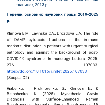
тканина», 2013 р.
Перелік основних наукових праць 2019-2025
р.
Klimova E.M., Lavinska O.V., Drozdova L.A. The role
of DAMP cytotoxic fractions in the immune
markers’ disruption in patients with urgent surgical
pathology and against the background of post-
COVID-19 syndrome. Immunology Letters. 2025.
276. 107033.
https://doi.org/10.1016/j.imlet.2025.107033
(Scopus Q2)
Riabenko, I., Prokhorenko, S., Klimova, E., &
Beloshenko, K. (2025). Myasthenia Gravis
Diagnosis with Surface‐Enhanced Raman
Spectroscopy. Journal of Raman Spectroscopy. 15