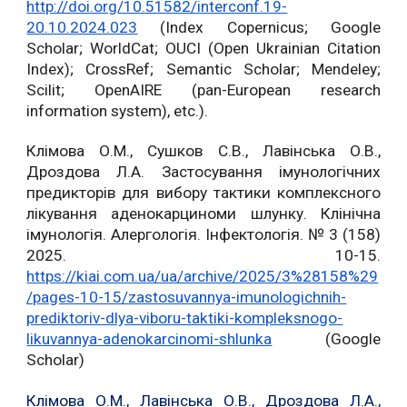
http://doi.org/10.51582/interconf.19-
20.10.2024.023
(Index Copernicus; Google
Scholar; WorldCat; OUCI (Open Ukrainian Citation
Index); CrossRef; Semantic Scholar; Mendeley;
Scilit; OpenAIRE (pan-European research
information system), etc.).
Клімова О.М., Сушков С.В., Лавінська О.В.,
Дроздова Л.А. Застосування імунологічних
предикторів для вибору тактики комплексного
лікування аденокарциноми шлунку. Клінічна
імунологія. Алергологія. Інфектологія. № 3 (158)
2025. 10-15.
https://kiai.com.ua/ua/archive/2025/3%28158%29
/pages-10-15/zastosuvannya-imunologichnih-
prediktoriv-dlya-viboru-taktiki-kompleksnogo-
likuvannya-adenokarcinomi-shlunka
(Google
Scholar)
Клімова О.М., Лавінська О.В., Дроздова Л.А.,