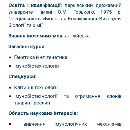
Освіта і кваліфікації:
Харківський державний
університет ім
ені
О.М.
Горького, 1975 р.
Спеціальність «Біологія»
Кваліфікація Викладач
біології та хімії
Знання іноземних мов:
англійська
Загальні курси
:
Генетика й епігенетика
Імунобіотехнологі
я
Спецкурси:
Клітинн
і
технологі
ї
Імунобіотехнології та отримання клонів
тварин і рослин
Область наукових інтересів:
вивчення імунологічних механізмів