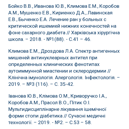
Бойко В.В., Иванова Ю.В., Климова Е.М., Коробов
А.М., Мушенко Е.В., Кириенко Д.А., Лавинская
Е.В., Быченко Е.А. Лечение ран у больных с
критической ишемией нижних конечностей на
фоне сахарного диабета // Харківська хірургічна
школа. – 2018. - №1(88). - С.41 – 46.
Климова Е.М., Дроздова Л.А. Спектр антигенных
мишеней антинуклеарных антител при
определенных клинических фенотипах
аутоиммунной миастении и склеродермии //
Клінічна імунологія. Алергологія. Інфектологія. –
2019. – №3 (116). – С. 35-42.
Іванова Ю.В., Клімова О.М., Криворучко І.А.,
Коробов А.М., Прасол В.О., Пітик О.І.
Мультидисциплінарне лікування ішемічної
форми стопи діабетика // Сучасні медичні
технології. – 2019. - №2. – С.53 – 58.