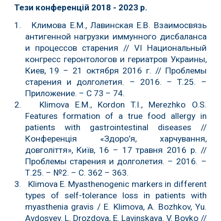
Тези конференцій 2018 - 2023 р.
1. Климова Е.М., Лавинская Е.В. Взаимосвязь
антигенной нагрузки иммунного дисбаланса
и процессов старения // VI Национальный
конгресс геронтологов и гериатров Украины,
Киев, 19 – 21 октября 2016 г. // Проблемы
старения и долголетия. – 2016. – Т.25. –
Приложение. – С 73 – 74.
2. Klimova E.M., Kordon T.I., Merezhko O.S.
Features formation of a true food allergy in
patients with gastrointestinal diseases //
Конференція «Здоро’я, харчування,
довголіття», Київ, 16 – 17 травня 2016 р. //
Проблемы старения и долголетия. – 2016. –
Т.25. – №2. – С. 362 – 363.
3. Klimova E. Myasthenogenic markers in different
types of self-tolerance loss in patients with
myasthenia gravis / E. Klimova, A. Bozhkov, Yu.
Avdosyev. L. Drozdova, E. Lavinskaya. V. Boyko //