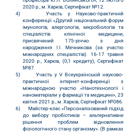
2020 р., м. Харків, Сертифікат №12.
4)
Участь у Науково-практичній
конференції «Другий національний форум
імунологів, алергологів, мікробіологів та
спеціалістів клінічної медицини,
присвячений 175-річчю з дня
народження І.І. Мечникова (за участю
міжнародних спеціалістів). 16-17 травня
2020 р., Харків, (0,1 кредиту), Сертифікат
№87.
5)
Участь у V Всеукраїнській науково-
практичної інтернет-конференції з
міжнародною участю «Нанотехнології і
наноматеріали у фармації та медицині», 23
квітня 2021 р., м. Харків, Сертифікат №086.
6) Майстер-клас «Персоналізований підхід
до вибору пробіотиків – альтернативне
рішення проблем відновлення
фізіологічного стану організму». (В рамках