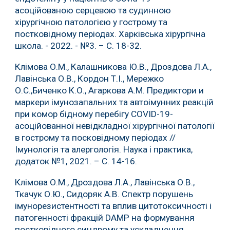
асоційованою серцевою та судинною
хірургічною патологією у гострому та
постковідному періодах. Харківська хірургічна
школа. - 2022. - №3. – С. 18-32.
Клімова О.М., Калашникова Ю.В., Дроздова Л.А.,
Лавінська О.В., Кордон Т.І., Мережко
О.С.,Биченко К.О., Агаркова А.М. Предиктори и
маркери імунозапальних та автоімунних реакцій
при комор бідному перебігу COVID-19-
асоційованної невідкладної хірургічної патології
в гострому та посковідному періодах //
Імунологія та алергологія. Наука і практика,
додаток №1, 2021. – С. 14-16.
Клімова О.М., Дроздова Л.А., Лавінська О.В.,
Ткачук О.Ю., Сидоряк А.В. Спектр порушень
імунорезистентності та вплив цитотоксичності і
патогенності фракцій DAMP на формування
постковідного синдрому та ускладнення