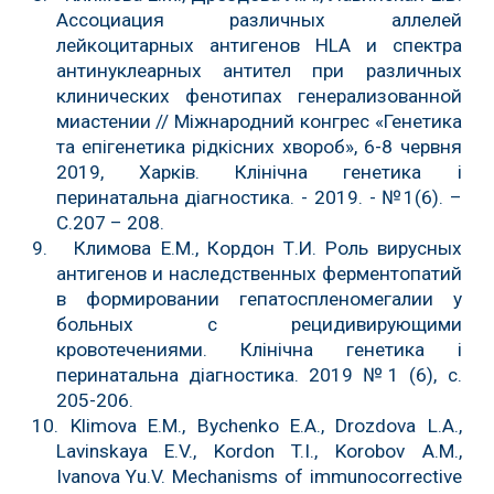
Ассоциация различных аллелей
лейкоцитарных антигенов HLA и спектра
антинуклеарных антител при различных
клинических фенотипах генерализованной
миастении // Міжнародний конгрес «Генетика
та епігенетика рідкісних хвороб», 6-8 червня
2019, Харків. Клінічна генетика і
перинатальна діагностика. - 2019. - №1(6). –
С.207 – 208.
9. Климова Е.М., Кордон Т.И. Роль вирусных
антигенов и наследственных ферментопатий
в формировании гепатоспленомегалии у
больных с рецидивирующими
кровотечениями. Клінічна генетика і
перинатальна діагностика. 2019 №1 (6), с.
205-206.
10. Klimova E.M., Bychenko E.A., Drozdova L.A.,
Lavinskaya E.V., Kordon T.I., Korobov A.M.,
Ivanova Yu.V. Mechanisms of immunocorrective