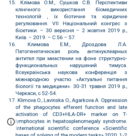
15. Клімова О.М., Сушков С.В. Перспективи
клінічного використання біомедичних
технологій , їх біотичне та юридичне
регулювання. VII Національний конгрес з
біоетики. – 30 вересня – 2 жовтня 2019 р.,
Київ. – 2019. – С.56 – 57.
16. Климова Е.М., Дроздова Л.А.
Патогенетическая роль антинуклеарных
антител при миастении на фоне структурно-
функциональных нарушений тимуса.
Всеукраїнська наукова конференція з
міжнародною участю «Актуальні питання
біології та медицини». 30-31 травня 2019 р.,
Черкаси, c.52-54.
17. Klimova O., Lavinska O., Agarkova A. Oppression
of the phagocytes efferent function and late
activation of CD3+HLA-DR+ marker on T-
lymphocytes in hepatosplenomegaly syndrome.
International scientific conference «Scientific
bases of solving of the modern tasks».2020, 1-2