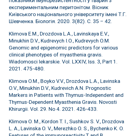
показники імунорезистентності у тварин з
експериментальним перитонітом. Вісник
Київського національного університету імені Т.Г.
Шевченка. Біологія. 2020. 3(82). С. 35 – 42.
Klimova E.M., Drozdova L.A., Lavinskaya E.V.,
Minukhin D.V., Kudrevych I.O., Kudrevych O.M.
Genomic and epigenomic predictors for various
clinical phenotypes of myasthenia gravis.
Wiadomosci lekarskie. Vol. LXXIV, Iss. 3, Part 1.
2021. 475-480.
Klimova O.M., Boyko V.V., Drozdova L.A., Lavinska
O.V., Minukhin D.V., Kudrevich A.N. Prognostic
Markers in Patients with Thymus-Independent and
Thymus-Dependent Myasthenia Gravis. Novosti
Khirurgii. Vol. 29. No 4. 2021. 426-433.
Klіmova O. M., Kordon T. I., Sushkov S. V., Drozdova
L. A., Lavinska O. V., Merezhko O. S., Bychenko K. O.
Features of the immunoreactivity T and B