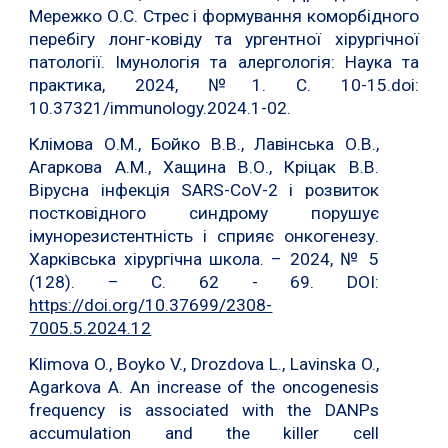
Мережко О.С. Стрес і формування коморбідного
перебігу лонг-ковіду та ургентної хірургічної
патології. Імунологія та алергологія: Наука та
практика, 2024, №1. С. 10-15.doi:
10.37321/immunology.2024.1-02.
Клімова О.М., Бойко В.В., Лавінська О.В.,
Агаркова А.М., Хащина В.О., Кріцак В.В.
Вірусна інфекція SARS-CoV-2 і розвиток
постковідного синдрому порушує
імунорезистентність і сприяє онкогенезу.
Харківська хірургічна школа. – 2024, № 5
(128). – С. 62 - 69. DOI:
https://doi.org/10.37699/2308-
7005.5.2024.12
Klimova O., Boyko V., Drozdova L., Lavinska O.,
Agarkova A. An increase of the oncogenesis
frequency is associated with the DANPs
accumulation and the killer cell