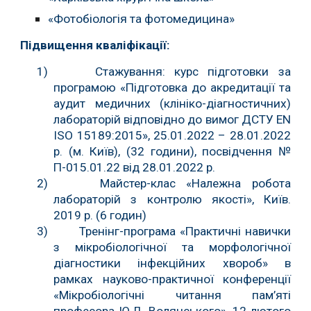
«Фотобіологія та фотомедицина»
Підвищення кваліфікації
:
1)
Стажування: курс підготовки за
програмою «Підготовка до акредитації та
аудит медичних (клініко-діагностичних)
лабораторій відповідно до вимог ДСТУ EN
ISO 15189:2015», 25.01.2022 – 28.01.2022
р. (м. Київ), (32 години), посвідчення №
П-015.01.22 від 28.01.2022 р.
2)
Майстер-клас «Належна робота
лабораторій з контролю якості», Київ.
2019 р. (6 годин)
3)
Тренінг-програма «Практичні навички
з мікробіологічної та морфологічної
діагностики інфекційних хвороб» в
рамках науково-практичної конференції
«Мікробіологічні читання пам’яті
професора Ю.Л. Волянського», 12 лютого