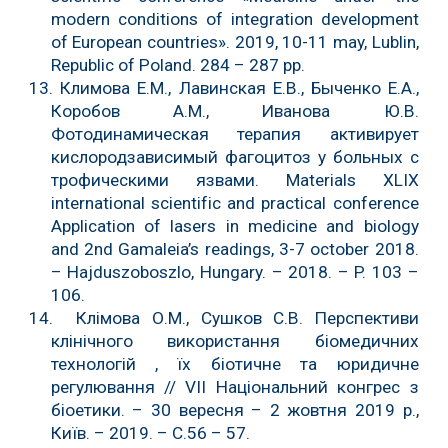
modern conditions of integration development
of European countries». 2019, 10-11 may, Lublin,
Republic of Poland. 284 – 287 рр.
13. Климова Е.М., Лавинская Е.В., Быченко Е.А.,
Коробов А.М., Иванова Ю.В.
Фотодинамическая терапия активирует
кислородзависимый фагоцитоз у больных с
трофическими язвами. Materials XLIX
international scientific and practical conference
Application of lasers in medicine and biology
and 2nd Gamaleia’s readings, 3-7 october 2018.
– Hajduszoboszlo, Hungary. – 2018. – P. 103 –
106.
14. Клімова О.М., Сушков С.В. Перспективи
клінічного використання біомедичних
технологій , їх біотичне та юридичне
регулювання // VII Національний конгрес з
біоетики. – 30 вересня – 2 жовтня 2019 р.,
Київ. – 2019. – С.56 – 57.