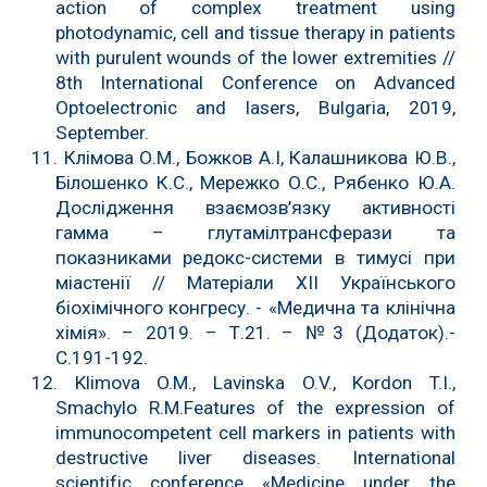
action of complex treatment using
photodynamic, cell and tissue therapy in patients
with purulent wounds of the lower extremities //
8th International Conference on Advanced
Optoelectronic and lasers, Bulgaria, 2019,
September.
11. Клімова О.М., Божков А.І, Калашникова Ю.В.,
Білошенко К.С., Мережко О.С., Рябенко Ю.А.
Дослідження взаємозв’язку активності
гамма – глутамілтрансферази та
показниками редокс-системи в тимусі при
міастенії // Матеріали ХІІ Українського
біохімічного конгресу. - «Медична та клінічна
хімія». – 2019. – Т.21. – №3 (Додаток).-
С.191-192.
12. Klimova O.M., Lavinska O.V., Kordon T.I.,
Smachylo R.M.Features of the expression of
immunocompetent cell markers in patients with
destructive liver diseases. International
scientific conference «Medicine under the