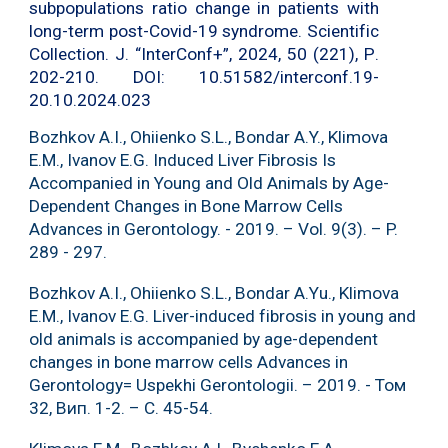
subpopulations ratio change in patients with
long-term post-Covid-19 syndrome. Scientific
Collection. J. “InterConf+”, 2024, 50 (221), Р.
202-210. DOI: 10.51582/interconf.19-
20.10.2024.023
Bozhkov A.I., Ohiienko S.L., Bondar A.Y., Klimova
E.M., Ivanov E.G. Induced Liver Fibrosis Is
Accompanied in Young and Old Animals by Age-
Dependent Changes in Bone Marrow Cells
Advances in Gerontology. - 2019. – Vol. 9(3). – P.
289 - 297.
Bozhkov A.I., Ohiienko S.L., Bondar A.Yu., Klimova
E.M., Ivanov E.G. Liver-induced fibrosis in young and
old animals is accompanied by age-dependent
changes in bone marrow cells Advances in
Gerontology= Uspekhi Gerontologii. – 2019. - Том
32, Вип. 1-2. – С. 45-54.