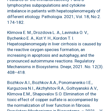
lymphocytes subpopulations and cytokine
imbalance in patients with hepatosplenomegaly of
different etiology. Pathologia. 2021; Vol. 18; No 2.
174-182.
Klimova E. M., Drozdova L. A., Lavinska O. V.,
Bychenko E. A., Kot Y. H., Kordon T. I.
Hepatosplenomegaly in liver cirrhosis is caused by
the reactive oxygen species formation, an
increasing in apoptosis and autophagy, and the
pronounced autoimmune reactions. Regulatory
Mechanisms in Biosystems. Dnepr, 2021. No. 12(3).
408–418.
Bozhkov A.I., Bozhkov A.A., Ponomarenko I.E.,
Kurguzova N.I., Akzhyhitov R.A., Goltvyanskii A.V.,
Klimova E.M., Shapovalov S.O. Elimination of the
toxic effect of copper sulfate is accompanied by
the normalization of liver function in fibrosis.
Regulatory Mechanisms in Biosystems. – 2021. - V