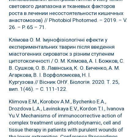
светового диапазона и тканевых факторов
роста в лечении несостоятельности кишечных
анастомозов) // Photobiol Photomed. – 2019. – V.
26. – P. 65 – 71.
Клімова О. М. Імунофізіологічні ефекти у
експериментальних тварин після введення
міастогенних сироваток з різним ступенем
цитотоксичності / О. М. Клімова, А. І. Божков, С.
В. Сушков, О. В. Лавінська, К. О. Биченко, А. М.
Агаркова, В. І. Ворфоломєєва, Н. І.
Кургузова // Вісник ОНУ. Біологія. 2020. Т. 25,
вип. 1(46). – С. 111-122.
Klimova E.M., Korobov A.M., Bychenko E.A.,
Drozdova L.A., Lavinskaya E.V., Kordon T.I., Ivanova
Yu.V. Mechanisms of immunocorrective action of
complex treatment using photodynamic, cell and
tissue therapy in patients with purulent wounds of
the lower extremities. Conference Proceedings.