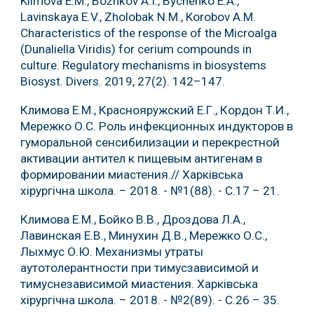
Klimova E.M., Bozhkov A.I., Bychenko E.A.,
Lavinskaya E.V., Zholobak N.M., Korobov A.M.
Characteristics of the response of the Microalga
(Dunaliella Viridis) for cerium compounds in
culture. Regulatory mechanisms in biosystems
Biosyst. Divers. 2019, 27(2). 142–147.
Климова Е.М., Краснояружский Е.Г., Кордон Т.И.,
Мережко О.С. Роль инфекционных индукторов в
гуморальной сенсибилизации и перекрестной
активации антител к пищевым антигенам в
формировании миастения.// Харківська
хірургічна школа. – 2018. - №1(88). - С.17 – 21.
Климова Е.М., Бойко В.В., Дроздова Л.А.,
Лавинская Е.В., Минухин Д.В., Мережко О.С.,
Лыхмус О.Ю. Механизмы утраты
аутотолерантности при тимусзависимой и
тимуснезависимой миастения. Харківська
хірургічна школа. – 2018. - №2(89). - С.26 – 35.