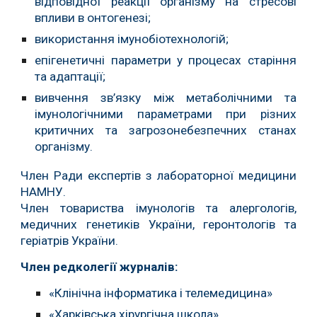
відповідної реакції організму на стресові
впливи в онтогенезі;
використання імунобіотехнологій;
епігенетичні параметри у процесах старіння
та адаптації;
вивчення зв’язку між
метаболічними
та
імунологічними параметрами при різних
критичних та загрозонебезпечних станах
організму
.
Член Ради експертів з лабораторної медицини
НАМНУ.
Член товариства імунологів та алергологів,
медичних генетиків України, геронтологів та
геріатрів України.
Член редколегії журналів:
«Клінічна інформатика і телемедицина»
«Харківська хірургічна школа»