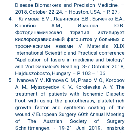
Disease Biomarkers and Precision Medicine. –
2018, October 22-24. – Houston, USA. – P. 27.-
4. Климова Е.М., Лавинская Е.В., Быченко Е.А.,
Коробов А.М., Иванова Ю.В.
Фотодинамическая терапия активирует
кислородзависимый фагоцитоз у больных с
трофическими язвами // Materials XLIX
International Scientific and Practical conference
“Application of lasers in medicine and biology”
and 2nd Gamaleia’s Reading. 3-7 October 2018,
Hajduszobosto, Hungary. – P. 103 – 106.
5. Ivanova Y. V., Klimova O. M., Prasol V. O., Korobov
A. M., Myasoyedov K. V., Korolevska A. Y. The
treatment of patients with Ischemic Diabetic
Foot with using the phototherapy, platelet-rich
growth factor and synthetic coating of the
wound // European Surgery. 60th Annual Meeting
of The Austrian Society of Surgery
Schnittmengen. - 19-21 Juni 2019, Innsbruk