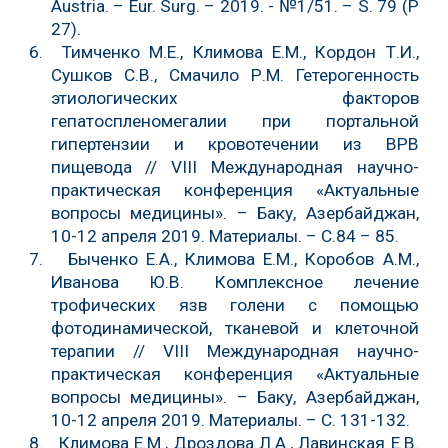
Austria. – Eur. Surg. – 2019. - №1/51. – S. 79 (P
27).
6. Тимченко М.Е., Климова Е.М., Кордон Т.И.,
Сушков С.В., Смачило Р.М. Гетерогенность
этиологических факторов
гепатоспленомегалии при портальной
гипертензии и кровотечении из ВРВ
пищевода // VIII Международная научно-
практическая конференция «Актуальные
вопросы медицины». – Баку, Азербайджан,
10-12 апреля 2019. Материалы. – С.84 – 85.
7. Быченко Е.А., Климова Е.М., Коробов А.М.,
Иванова Ю.В. Комплексное лечение
трофических язв голени с помощью
фотодинамической, тканевой и клеточной
терапии // VIII Международная научно-
практическая конференция «Актуальные
вопросы медицины». – Баку, Азербайджан,
10-12 апреля 2019. Материалы. – С. 131-132.
8. Климова Е.М., Дроздова Л.А., Лавинская Е.В.