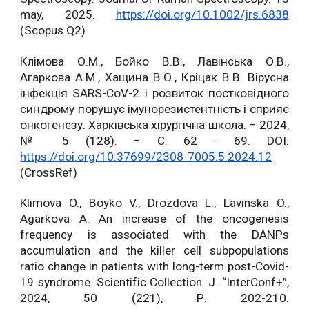
may, 2025.
https://doi.org/10.1002/jrs.6838
(Scopus Q2)
Клімова О.М., Бойко В.В., Лавінська О.В.,
Агаркова А.М., Хащина В.О., Кріцак В.В. Вірусна
інфекція SARS-CoV-2 і розвиток постковідного
синдрому порушує імунорезистентність і сприяє
онкогенезу. Харківська хірургічна школа. – 2024,
№ 5 (128). – С. 62 - 69. DOI:
https://doi.org/10.37699/2308-7005.5.2024.12
(CrossRef)
Klimova O., Boyko V., Drozdova L., Lavinska O.,
Agarkova A. An increase of the oncogenesis
frequency is associated with the DANPs
accumulation and the killer cell subpopulations
ratio change in patients with long-term post-Covid-
19 syndrome. Scientific Collection. J. “InterConf+”,
2024, 50 (221), Р. 202-210.