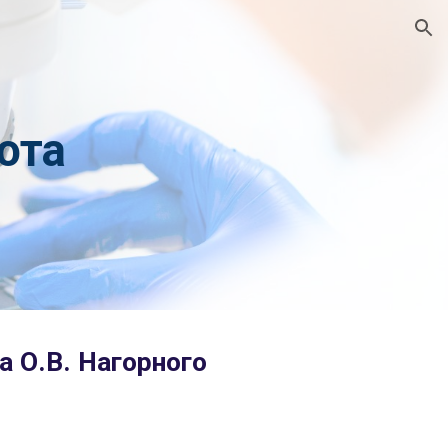
ion
ота
а О.В. Нагорного