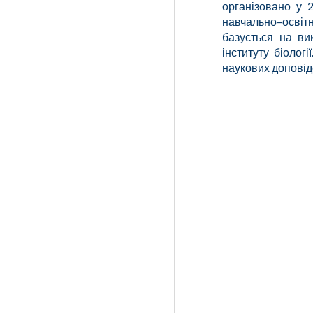
організован
о
у 20
навчально
–
освіт
базується на ви
інституту біолог
наукових доповід