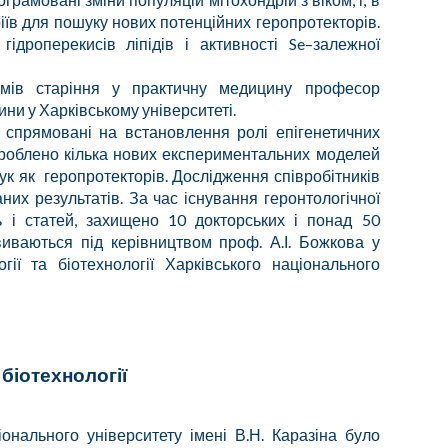
іїв для пошуку нових потенційних геропротекторів.
дроперекисів ліпідів і активності Se–залежної
мів старіння
у практичну медицину проф
есор
ни у Харківському університеті.
 спрямовані на встановлення ролі епігенетичних
озроблено кілька нових експериментальних моделей
ук як геропротекторів. Дослідження співробітників
их результатів. За час існування геронтологічної
ь і статей, захищено 10 докторських і понад 50
виваються під керівництвом проф. А.І. Божкова у
гії та біотехнології
Харківського національного
біотехнології
іонального університету імені В.Н.
Каразіна бул
о