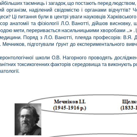
айбільших таємниць і загадок, що постають перед людством, є
ий організм, наділений свідомістю і органами відчуттів? 
еси? Ці питання були в центрі уваги науковців Харківського у
ор анатомії та фізіології Л.О. Ванотті, дійшов висновку,
одою мети, переривається насильницькими хворобами ...
.
»
едицини. Поряд з Л.О. Ванотті, плеяда професорів: В.Я. Д
.І. Мечников, підготували ґрунт до експериментального вив
еронтологічної школи О.В. Нагорного проводять досліджен
анітних токсикогенних факторів середовища та виконують ро
атології.