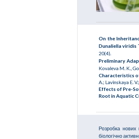
On the Inheritan
Dunaliella viridis
20(4).
Preliminary Adapt
Kovaleva M. K., Gol
Characteristics o
A.; Lavinskaya E. 
Effects of Pre-S
Root in Aquatic C
Розробка нових 
біологічно актив