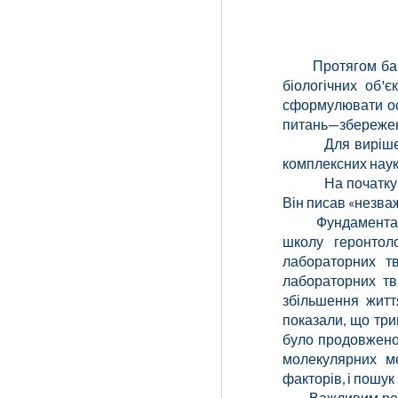
П
ротягом ба
біологічних об'
сформулювати ос
питань—збереженн
Для виріше
комплексних наук
На початку
Він писав «незва
Фундаментальні в
школу геронтоло
лабораторних т
лабораторних тв
збільшення житт
показали, що три
було продовжено
молекулярних ме
факторів, і пошук
Важливим результ