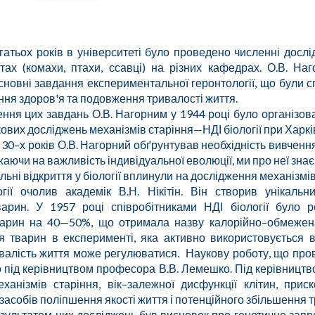
гатьох років в університеті було проведено численні дослі
єктах (комахи, птахи, ссавці) на різних кафедрах. О.В. Н
новні завдання експериментальної геронтології, що були с
я здоров'я та подовження тривалості життя.
ння цих завдань О.В. Нагорним у 1944 році було організов
ових досліджень механізмів старіння—НДІ біології при Харкі
 30–х років О.В. Нагорний обґрунтував необхідність вивчення
жаючи на важливість індивідуальної еволюції, ми про неї зна
ідкриття у біології вплинули на дослідження механізмів ст
гії очолив академік В.Н. Нікітін. Він створив унікальн
варин. У
1957 році
співробітниками НДІ біології було 
арин на 40—50%, що отримала назву калорійно–обмежена
я тварин в експерименті, яка активно використовується в 
валість життя може регулюватися. Наукову роботу, що пров
 під керівництвом професора В.В. Лемешко. Під керівництв
ханізмів старіння, вік–залежної дисфункції клітин, при
 засобів поліпшення якості життя і потенційного збільшення 
атом цих досліджень був висновок про генетично запрогра