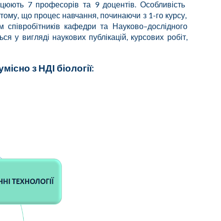
рацюють
7 професорів та 9 доцентів
. Особливіст
ь
 тому, що п
роцес навчання, починаючи з 1-го курсу,
м співробітників кафедри та Науково
–
дослідного
ься у вигляді наукових публікацій, курсових робіт,
існо з НДІ біології: