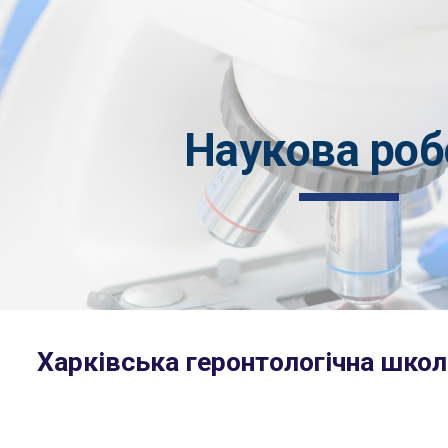
ip to main content
Skip to navigat
Наукова роб
Харківська геронтологічна
школ