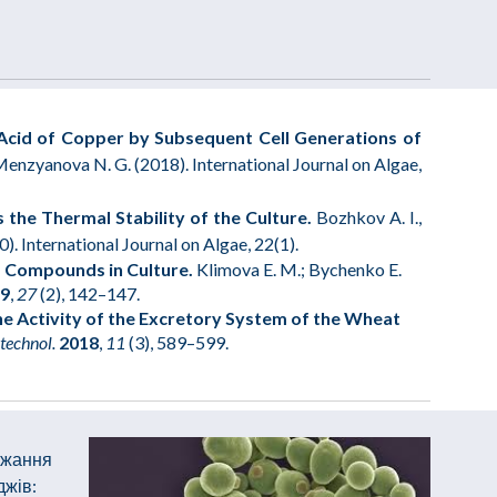
 Acid of Copper by Subsequent Cell Generations of
 Menzyanova N. G. (2018). International Journal on Algae,
s the Thermal Stability of the Culture.
Bozhkov A. I.,
). International Journal on Algae, 22(1).
um Compounds in Culture.
Klimova E. M.; Bychenko E.
19
,
27
(2), 142–147.
e Activity of the Excretory System of the Wheat
otechnol.
2018
,
11
(3), 589–599.
ржання
джів: