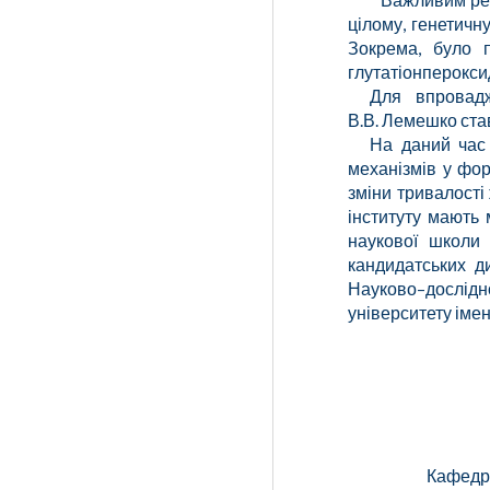
цілому, генетичн
Зокрема, було п
глутатіонперокси
Для впрова
В.В. Лемешко
ста
На даний час 
механізмів у фор
зміни тривалості
інституту мають 
наукової школи 
кандидатських д
Науково–дослідн
університету імен
Кафедр