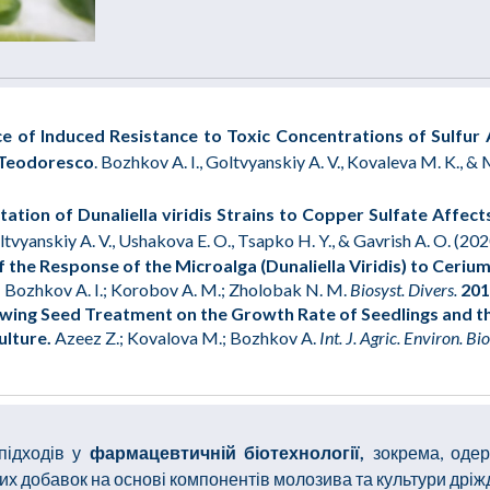
ce of Induced Resistance to Toxic Concentrations of Sulfur
Teodoresco
.
Bozhkov A. I., Goltvyanskiy A. V., Kovaleva M. K., &
ation of Dunaliella viridis Strains to Copper Sulfate Affect
tvyanskiy A. V., Ushakova E. O., Tsapko H. Y., & Gavrish A. O. (2020
f the Response of the Microalga (Dunaliella Viridis) to Ceri
V.; Bozhkov A. I.; Korobov A. M.; Zholobak N. M.
Biosyst. Divers.
20
owing Seed Treatment on the Growth Rate of Seedlings and th
ulture.
Azeez Z.; Kovalova M.; Bozhkov A.
Int. J. Agric. Environ. Bi
підходів у
фармацевтичній біотехнології,
зокрема, оде
них добавок на основі компонентів молозива та культури дріж