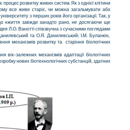
 процес розвитку живих систем. Як з однієї клітини
Чому все живе старіє, чи можна загальмувати або
ніверситету з перших років його організації. Так, у
 що
життя завжди занадто рано, не досягаючи ще
«
 Ідея Л.О. Ванотті співзвучна з сучасними поглядами
анилевський та О.Я. Данилевський; І.М. Буланкін,
чення механізмів розвитку та старіння біологічних
ня вік–залежних механізмів адаптації біологічних
зробку нових біотехнологічних субстанцій, здатних