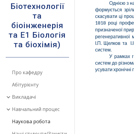
Однією з н
Біотехнології
формується зріл
та
скасувати ці проц
1818 році профес
біоінженерія
призначеної прир
та E1 Біологія
регенеративної м
та біохімія)
І.П. Щелков та І
систем.
У рамках г
систем до різном
усувати хронічні п
Про кафедру
Абітурієнту
Викладачі
Навчальний процес
Наукова робота
Наші студенти/Захисти