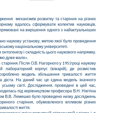
дження механізмів розвитку та старіння на різних
агорному вдалось сформувати колектив науковців,
прямовані на вирішення одного з найактуальніших
ано наукову установу, метою якої було проведення
вському національному університеті.
 онтогенезу і складність цього наукового напрямку.
ємо дуже мало».
аріння. Після О.В. Нагорного у 1953 році наукову
ий лабораторний корпус (віварій), де розмістив
розроблено модель збільшення тривалості життя
 дієта. На даний час це єдина модель значного
усьому світі. Дослідження, проведені в цей час,
одилась під керівництвом професора В.Н. Нікітіна
ом В.В. Лемешко було проведено низку досліджень
скореного старіння, обумовленого впливом різних
тривалості життя.
мовані зміни популяцій мітохондрій з віком, і, в