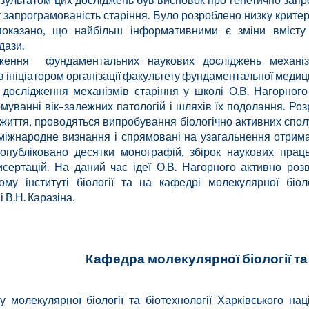
у запрограмованість старіння. Було розроблено низку критер
оказано, що найбільш інформативними є зміни вмісту гі
дази.
дження
фундаментальних наукових досліджень
механіз
в ініціатором організації факультету
ф
ундаментальної медици
дослідження механізмів старіння у школі О.В. Нагорного
муванні вік–залежних патологій і шляхів їх подолання. Р
 життя, проводяться випробування біологічно активних спол
міжнародне визнання і спрямовані на узагальнення отриман
опубліковано десятки монографій, збірок наукових прац
исертацій. На даний час ідеї О.В. Нагорного активно роз
ому інституті біології та на кафедрі молекулярної біоло
і В.Н.
Каразіна
.
Кафедра молекулярної біології та 
у
молекулярної біології та біотехнології Харківського нац